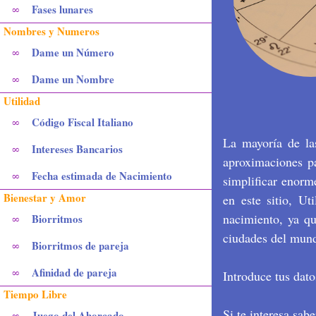
Fases lunares
∞
Nombres y Numeros
Dame un Número
∞
Dame un Nombre
∞
Utilidad
Código Fiscal Italiano
∞
La mayoría de las
Intereses Bancarios
∞
aproximaciones pa
Fecha estimada de Nacimiento
∞
simplificar enorme
Bienestar y Amor
en este sitio, Ut
nacimiento, ya qu
Biorritmos
∞
ciudades del mun
Biorritmos de pareja
∞
Afinidad de pareja
∞
Introduce tus dat
Tiempo Libre
Si te interesa sab
Juego del Ahorcado
∞