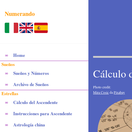
Numerando
Home
∞
Sueños
Cálculo 
Sueños y Números
∞
Archivo de Sueños
∞
Photo credit:
Mira Cosic
da
Pixabay
Estrellas
Cálculo del Ascendente
∞
Instrucciones para Ascendente
∞
Astrología china
∞