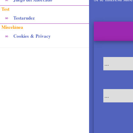
Test
Testarudez
∞
Miscelánea
Cookies & Privacy
∞