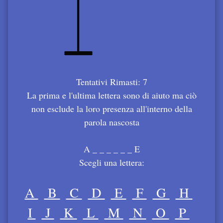
Tentativi Rimasti: 7
La prima e l'ultima lettera sono di aiuto ma ciò
non esclude la loro presenza all'interno della
parola nascosta
A _ _ _ _ _ _ E
Scegli una lettera:
A
B
C
D
E
F
G
H
I
J
K
L
M
N
O
P