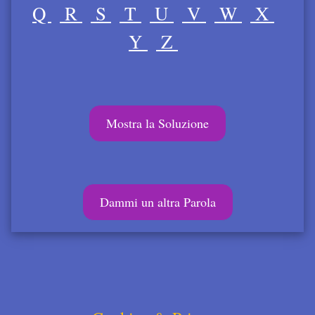
Q
R
S
T
U
V
W
X
Y
Z